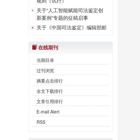
关于“人工智能赋能司法鉴定创
新案例”专题的征稿启事
关于《中国司法鉴定》编辑部邮
箱变更的通知
欢迎使用《中国司法鉴定》投稿
在线期刊
系统！
《中国司法鉴定》重点选题
当期目录
（2024年7月至2025年12月）
过刊浏览
摘要点击排行
全文下载排行
文章引用排行
E-mail Alert
RSS