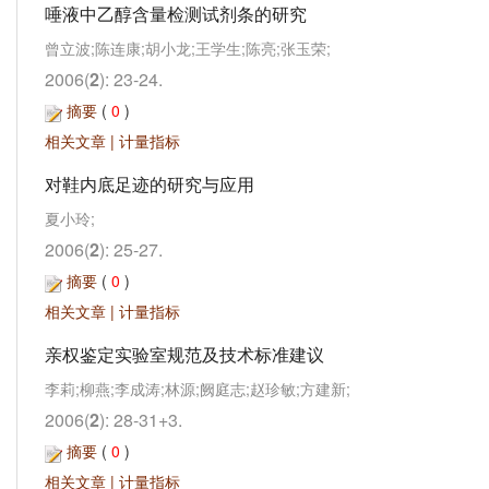
唾液中乙醇含量检测试剂条的研究
曾立波;陈连康;胡小龙;王学生;陈亮;张玉荣;
2006(
2
): 23-24.
摘要
(
0
)
相关文章
|
计量指标
对鞋内底足迹的研究与应用
夏小玲;
2006(
2
): 25-27.
摘要
(
0
)
相关文章
|
计量指标
亲权鉴定实验室规范及技术标准建议
李莉;柳燕;李成涛;林源;阙庭志;赵珍敏;方建新;
2006(
2
): 28-31+3.
摘要
(
0
)
相关文章
|
计量指标